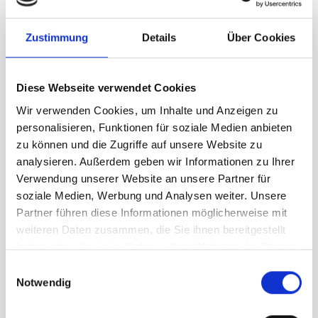
Nuestra gama también incluye
válvulas de proceso
de alto rendimiento
,
inyectores
,
válvulas de
control de retención de bola,
válvulas de
Zustimmung
Details
Über Cookies
corredera plana de cerámica, electrodos de
medición de conductividad, interruptores de
nivel
y
actuadores giratorios neumáticos
para
Diese Webseite verwendet Cookies
ingeniería de planta.
Wir verwenden Cookies, um Inhalte und Anzeigen zu
personalisieren, Funktionen für soziale Medien anbieten
zu können und die Zugriffe auf unsere Website zu
analysieren. Außerdem geben wir Informationen zu Ihrer
Verwendung unserer Website an unsere Partner für
soziale Medien, Werbung und Analysen weiter. Unsere
Promoción en los medios de
Partner führen diese Informationen möglicherweise mit
comunicación
weiteren Daten zusammen, die Sie ihnen bereitgestellt
haben oder die sie im Rahmen Ihrer Nutzung der Dienste
gesammelt haben.
Einwilligungsauswahl
Notwendig