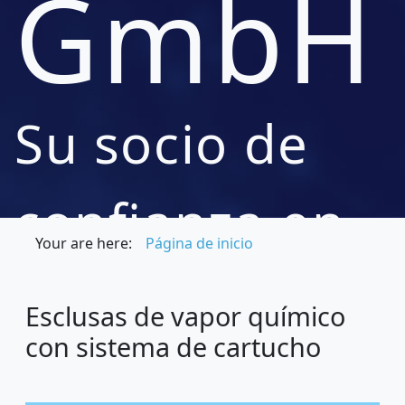
GmbH
Su socio de
confianza en
Your are here:
Página de inicio
ingeniería de
Esclusas de vapor químico
con sistema de cartucho
procesos,