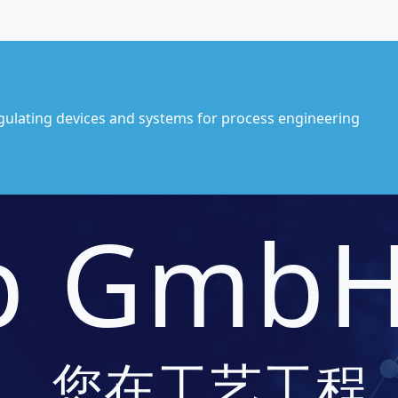
gulating devices and systems for process engineering
p Gmb
年以来，您在工艺工