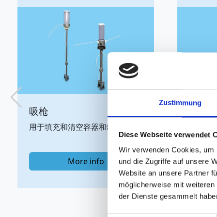
Zustimmung
压力真空断路器
废气
防止罐内压力过高或过低
用于溶
Diese Webseite verwendet 
Wir verwenden Cookies, um I
More info
und die Zugriffe auf unsere 
Website an unsere Partner fü
möglicherweise mit weiteren
der Dienste gesammelt habe