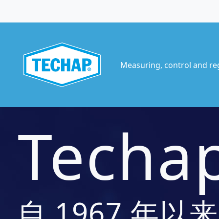
Measuring, control and re
Techa
自 1967 