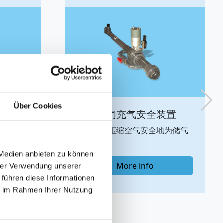
Über Cookies
装置
灰尘过滤器
为储气
用于储罐的无尘通气和通风
 Medien anbieten zu können
More info
hrer Verwendung unserer
 führen diese Informationen
ie im Rahmen Ihrer Nutzung