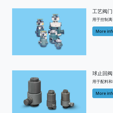
工艺阀门
用于控制离
More inf
球止回阀
用于配料和
More inf