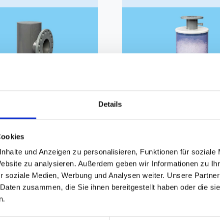
Details
预缓冲器
快速关闭充气安全
解高浓度化学蒸汽
用于使用压缩空气安全地
Cookies
罐充气
nhalte und Anzeigen zu personalisieren, Funktionen für soziale
More info
More info
Website zu analysieren. Außerdem geben wir Informationen zu I
r soziale Medien, Werbung und Analysen weiter. Unsere Partner
 Daten zusammen, die Sie ihnen bereitgestellt haben oder die s
n.