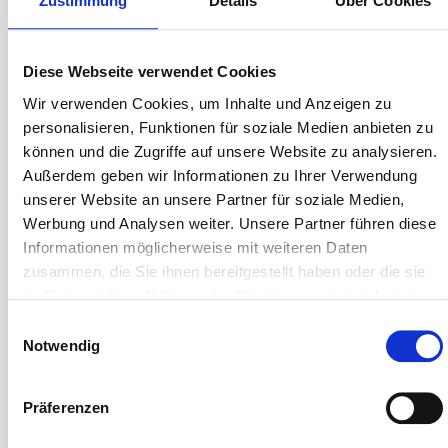
Zustimmung
Details
Über Cookies
1. Which Medium is to be processed?
Type of Medium
*
Diese Webseite verwendet Cookies
Wir verwenden Cookies, um Inhalte und Anzeigen zu
Chemical Formula
*
personalisieren, Funktionen für soziale Medien anbieten zu
können und die Zugriffe auf unsere Website zu analysieren.
Außerdem geben wir Informationen zu Ihrer Verwendung
Degree of Purity
unserer Website an unsere Partner für soziale Medien,
Werbung und Analysen weiter. Unsere Partner führen diese
Informationen möglicherweise mit weiteren Daten
for DM-Water (µS/cm)
zusammen, die Sie ihnen bereitgestellt haben oder die sie
im Rahmen Ihrer Nutzung der Dienste gesammelt haben.
Einwilligungsauswahl
Concentration in % by weight
*
Notwendig
Are concentrations different?
Präferenzen
Yes