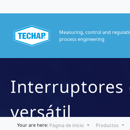
Measuring, control and regulati
process engineering
Interruptores 
versátil
Your are here:
Página de inicio
Productos