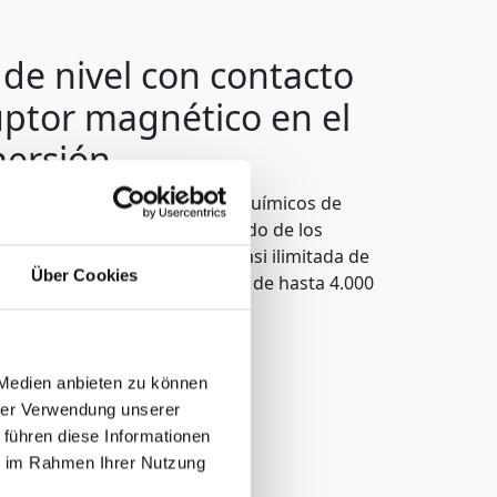
 de nivel con contacto
uptor magnético en el
mersión
ivel
resistentes a productos químicos de
ntrol fiable del nivel de llenado de los
erizan por una disposición casi ilimitada de
Über Cookies
una profundidad de inmersión de hasta 4.000
 Medien anbieten zu können
hrer Verwendung unserer
 führen diese Informationen
ie im Rahmen Ihrer Nutzung