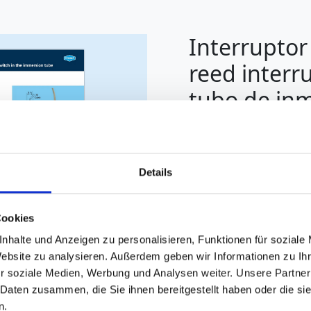
Interruptor
reed interr
tubo de in
Los
interruptores de n
Techap garantizan un co
contenedores. Se caract
Details
puntos de medición y 
mm.
Cookies
More info
nhalte und Anzeigen zu personalisieren, Funktionen für soziale
Website zu analysieren. Außerdem geben wir Informationen zu I
r soziale Medien, Werbung und Analysen weiter. Unsere Partner
 Daten zusammen, die Sie ihnen bereitgestellt haben oder die s
n.