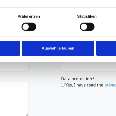
Präferenzen
Statistiken
Surname
*
Auswahl erlauben
Telephone
Data protection
*
Yes, I have read the
privac