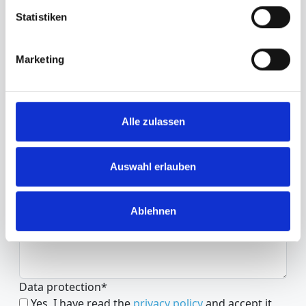
Statistiken
Surname
*
Marketing
e-mail
*
Alle zulassen
Telephone
Auswahl erlauben
Request
*
Ablehnen
Data protection
*
Yes, I have read the
privacy policy
and accept it