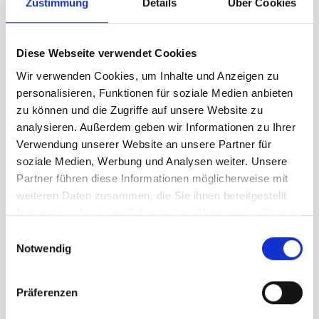
Válvulas reguladoras de
Zustimmung
Details
Über Cookies
retención de bola
Techap suministra
válvulas reguladoras de
Diese Webseite verwendet Cookies
retención de bola
que pueden utilizarse para
Wir verwenden Cookies, um Inhalte und Anzeigen zu
evitar el reflujo y regular con precisión el caudal de
personalisieren, Funktionen für soziale Medien anbieten
los medios que fluyen.
zu können und die Zugriffe auf unsere Website zu
Están disponibles en PVC y PP. Los materiales de
analysieren. Außerdem geben wir Informationen zu Ihrer
sellado son PTFE, Viton o EPDM.
Verwendung unserer Website an unsere Partner für
soziale Medien, Werbung und Analysen weiter. Unsere
More info
Partner führen diese Informationen möglicherweise mit
weiteren Daten zusammen, die Sie ihnen bereitgestellt
haben oder die sie im Rahmen Ihrer Nutzung der Dienste
General contact
gesammelt haben.
Einwilligungsauswahl
Notwendig
Salutation
*
Präferenzen
First name