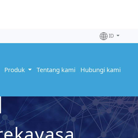
ID
Produk
Tentang kami
Hubungi kami
H
rekayasa