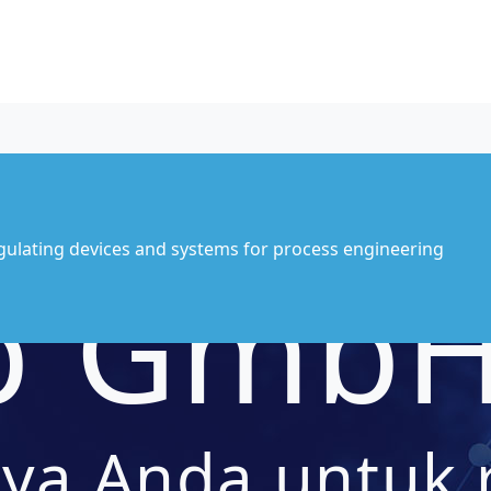
gulating devices and systems for process engineering
p Gmb
aya Anda untuk 