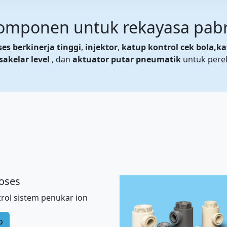
omponen untuk rekayasa pabr
es berkinerja tinggi
,
injektor
,
katup kontrol cek bola,
ka
sakelar level
, dan
aktuator putar pneumatik
untuk perek
oses
rol sistem penukar ion
o