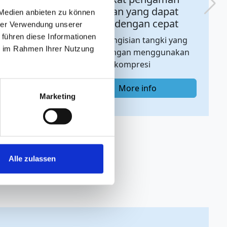
ie im Rahmen Ihrer Nutzung
dapat
untuk aerasi dan ventilasi
cepat
tangki yang bebas debu
ngki yang
Marketing
ggunakan
o
More info
Alle zulassen