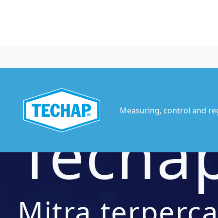
Measuring, control and re
Techa
Mitra terperc