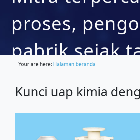
proses, pengo
pabrik sejak 
Your are here:
Halaman beranda
Kunci uap kimia deng