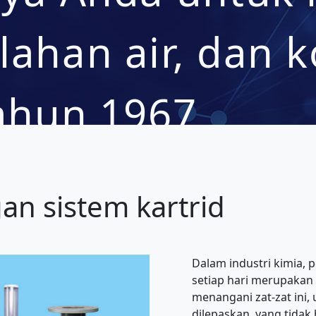
lahan air, dan k
tahun 1967
an sistem kartrid
Dalam industri kimia,
setiap hari merupakan 
menangani zat-zat ini,
dilepaskan, yang tida