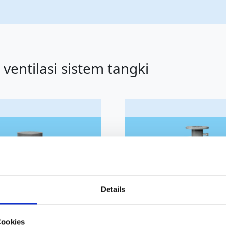
ventilasi sistem tangki
Details
Cookies
nhalte und Anzeigen zu personalisieren, Funktionen für soziale
Website zu analysieren. Außerdem geben wir Informationen zu I
r soziale Medien, Werbung und Analysen weiter. Unsere Partner
-scrubber gas buang
Perangkat pen