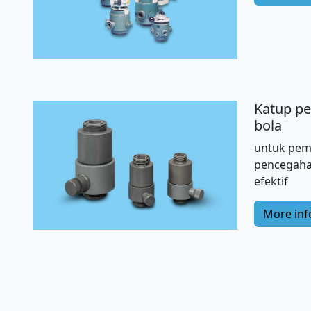
Katup p
bola
untuk pem
pencegahan
efektif
More inf