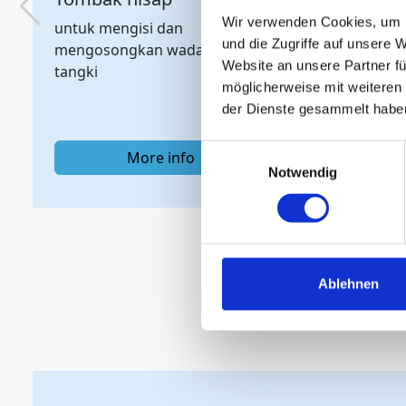
möglicherweise mit weiteren
der Dienste gesammelt habe
untuk mencegah tekanan
untu
berlebih atau tekanan kurang
yang
Einwilligungsauswahl
di dalam tangki
Notwendig
More info
Ablehnen