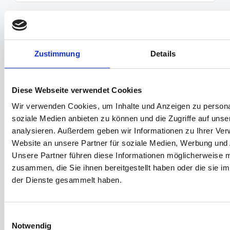
2. Befüllart
Über Füllrohr (DN)
Zustimmung
Details
Über freies Gefälle (Höhendifferenz (m))
Diese Webseite verwendet Cookies
Wir verwenden Cookies, um Inhalte und Anzeigen zu personal
Mit Pumpe (Leistung (m3/h))
soziale Medien anbieten zu können und die Zugriffe auf uns
analysieren. Außerdem geben wir Informationen zu Ihrer Ve
Mit Druckluft, Pressdruck (max. bar)
Website an unsere Partner für soziale Medien, Werbung und 
Unsere Partner führen diese Informationen möglicherweise m
zusammen, die Sie ihnen bereitgestellt haben oder die sie 
Wie wird hier die Druckluft im Lieferbehälter entsorgt
der Dienste gesammelt haben.
Kann eine Überfüllung passieren?
Einwilligungsauswahl
Ja
Notwendig