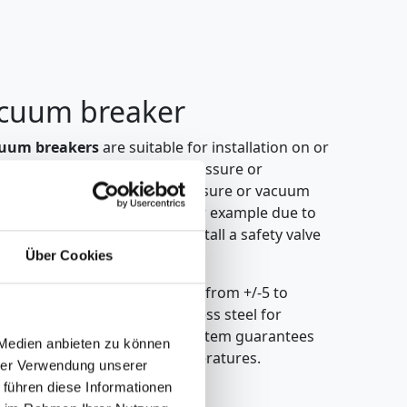
acuum breaker
cuum breakers
are suitable for installation on or
s to prevent unwanted overpressure or
anted load peaks due to pressure or vacuum
lling or emptying of a tank, for example due to
es, it is often necessary to install a safety valve
ure-vacuum breaker.
Über Cookies
um breakers can be adjusted from +/-5 to
ilable in both PVC and stainless steel for
A specially designed heating system guarantees
 Medien anbieten zu können
devices even at sub-zero temperatures.
hrer Verwendung unserer
 führen diese Informationen