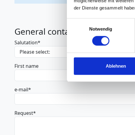
möglicherweise mit weiteren
der Dienste gesammelt habe
Einwilligungsauswahl
General contact
Notwendig
Salutation
*
First name
Ablehnen
e-mail
*
Request
*