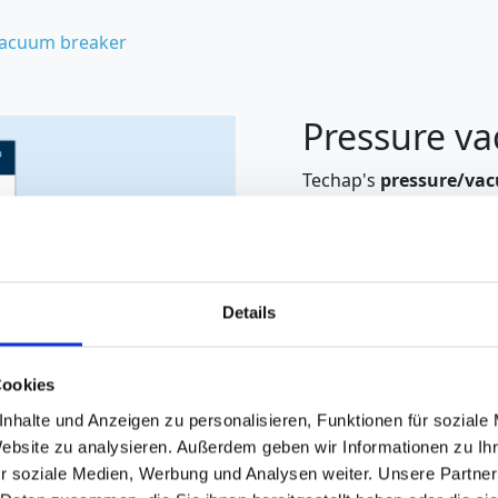
vacuum breaker
Pressure v
Techap's
pressure/va
on top of tank system
underpressure. As unw
can occur during the fi
technical defects in valv
in the form of a press
Details
Techap's pressure vacu
+/-200 mbar and are ava
Cookies
outdoor installation. 
nhalte und Anzeigen zu personalisieren, Funktionen für soziale
safe operation of the 
Website zu analysieren. Außerdem geben wir Informationen zu I
r soziale Medien, Werbung und Analysen weiter. Unsere Partner