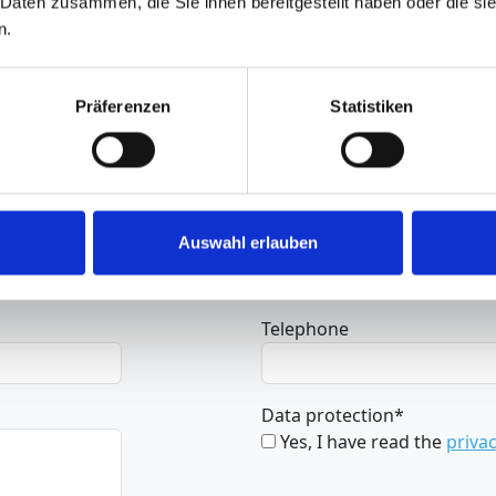
 Daten zusammen, die Sie ihnen bereitgestellt haben oder die s
n.
More info
Präferenzen
Statistiken
Surname
*
Auswahl erlauben
Telephone
Data protection
*
Yes, I have read the
privac