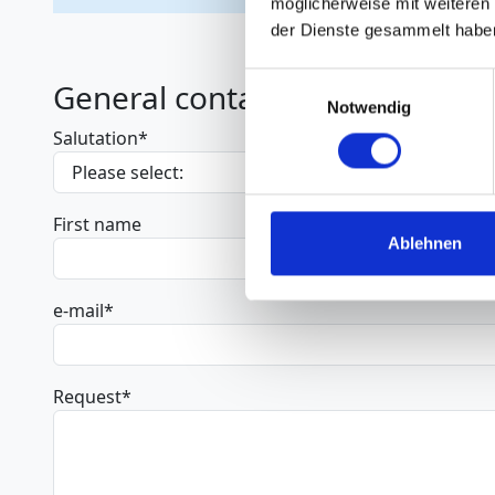
möglicherweise mit weiteren
der Dienste gesammelt habe
Einwilligungsauswahl
General contact
Notwendig
Salutation
*
First name
Ablehnen
e-mail
*
Request
*