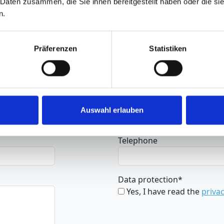
 Daten zusammen, die Sie ihnen bereitgestellt haben oder die s
n.
Präferenzen
Statistiken
Surname
*
Auswahl erlauben
Telephone
Data protection
*
Yes, I have read the
privac