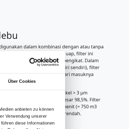
debu
digunakan dalam kombinasi dengan atau tanpa
ombinasikan dengan pengunci uap, filter ini
uknya debu ke dalam bahan pengikat. Dalam
uap (sebagai filter yang berdiri sendiri), filter
elindungi media non-agresif dari masuknya
.
Über Cookies
siensi filter untuk ukuran partikel > 3 µm
sebesar 99,6% dan > 1 µm sebesar 98,5%. Filter
iran volume hingga 12,5 m3 /menit (= 750 m3
 Medien anbieten zu können
ngan kehilangan tekanan yang rendah.
hrer Verwendung unserer
 führen diese Informationen