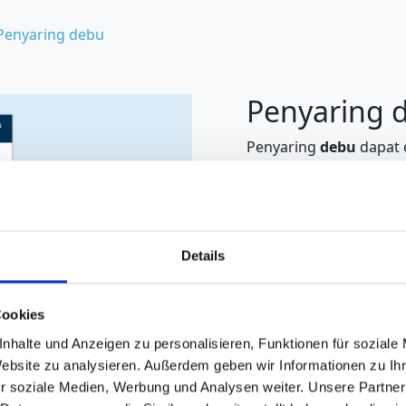
Penyaring debu
Penyaring 
Penyaring
debu
dapat 
pengunci uap. Jika dik
mencegah potensi mas
aplikasi tanpa pengunci 
ini digunakan untuk m
debu dari udara sekitar
Details
Filter debu memiliki efi
sebesar 99,9%, > 2 µm 
Cookies
debu tersedia untuk al
nhalte und Anzeigen zu personalisieren, Funktionen für soziale
/jam) dan ditandai de
Website zu analysieren. Außerdem geben wir Informationen zu I
r soziale Medien, Werbung und Analysen weiter. Unsere Partner
More info