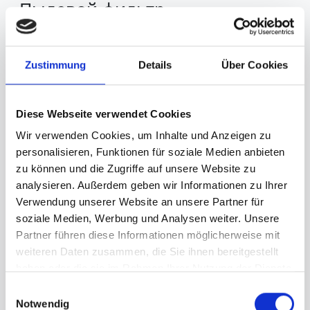
Пылевой фильтр
Пылевые фильтры
могут использоваться в
сочетании с паровым затвором или без него. В
Zustimmung
Details
Über Cookies
сочетании с паровым затвором они
предотвращают возможное попадание пыли в
связующее вещество. В случае применения без
Diese Webseite verwendet Cookies
парозапирающего устройства (как отдельный
фильтр) они используются для защиты
Wir verwenden Cookies, um Inhalte und Anzeigen zu
неагрессивных сред от попадания пыли из
personalisieren, Funktionen für soziale Medien anbieten
окружающего воздуха.
zu können und die Zugriffe auf unsere Website zu
analysieren. Außerdem geben wir Informationen zu Ihrer
Эффективность пылевых фильтров для частиц
Verwendung unserer Website an unsere Partner für
размером > 3 мкм составляет 99,9 %, > 2 мкм -
soziale Medien, Werbung und Analysen weiter. Unsere
99,6 % и > 1 мкм - 98,5 %. Пылевые фильтры
Partner führen diese Informationen möglicherweise mit
выпускаются для расхода воздуха до 12,5 м3/мин
weiteren Daten zusammen, die Sie ihnen bereitgestellt
(= 750 м3/ч) и характеризуются низкой потерей
haben oder die sie im Rahmen Ihrer Nutzung der Dienste
давления.
gesammelt haben.
Einwilligungsauswahl
Notwendig
More info