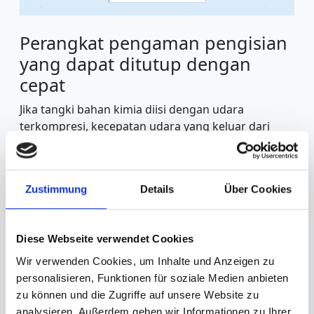
Perangkat pengaman pengisian
yang dapat ditutup dengan
cepat
Jika tangki bahan kimia diisi dengan udara
terkompresi, kecepatan udara yang keluar dari
tangki terlalu cepat untuk disaring dengan aman.
Selain itu, tekanannya terlalu tinggi untuk
memastikan pengoperasian yang aman dari kunci
Zustimmung
Details
Über Cookies
uap bahan kimia, karena gas yang mengandung
bahan kimia hanya melewatinya tanpa memenuhi
tujuan penyaringan gas yang sebenarnya.
Diese Webseite verwendet Cookies
Untuk menghindari masalah ini, Techap
Wir verwenden Cookies, um Inhalte und Anzeigen zu
menyediakan
perangkat
pengaman pengisian
personalisieren, Funktionen für soziale Medien anbieten
yang dapat ditutup dengan cepat, yang berdimensi
zu können und die Zugriffe auf unsere Website zu
sesuai dengan spesifikasi pelanggan dan dipasang
analysieren. Außerdem geben wir Informationen zu Ihrer