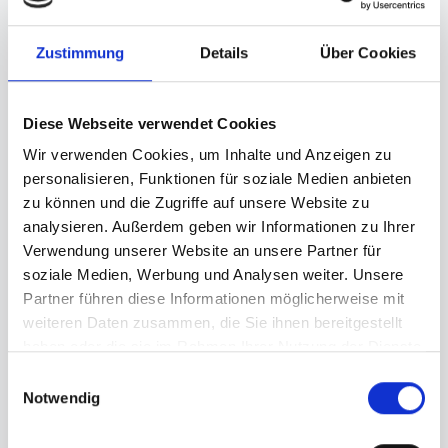
Электроды для измерения
проводимости
Zustimmung
Details
Über Cookies
Электроды для измерения
электропроводности
от Techap подходят для
использования как в агрессивных, так и в
Diese Webseite verwendet Cookies
неагрессивных средах и выпускаются из ПВХ и
Wir verwenden Cookies, um Inhalte und Anzeigen zu
ПВДФ. Измерительные штифты позолочены для
personalisieren, Funktionen für soziale Medien anbieten
использования в агрессивных средах. Электроды
zu können und die Zugriffe auf unsere Website zu
для измерения электропроводности также
analysieren. Außerdem geben wir Informationen zu Ihrer
используются во всех защитных устройствах
Verwendung unserer Website an unsere Partner für
быстрого наполнения.
soziale Medien, Werbung und Analysen weiter. Unsere
Диапазон измерений составляет от 0,03 мкС до
Partner führen diese Informationen möglicherweise mit
20 000 мкС.
weiteren Daten zusammen, die Sie ihnen bereitgestellt
haben oder die sie im Rahmen Ihrer Nutzung der Dienste
More info
gesammelt haben.
Einwilligungsauswahl
Notwendig
General contact