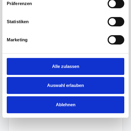
Präferenzen
Salutation
*
Statistiken
First name
Marketing
Surname
*
Alle zulassen
e-mail
*
Auswahl erlauben
Telephone
Ablehnen
Request
*