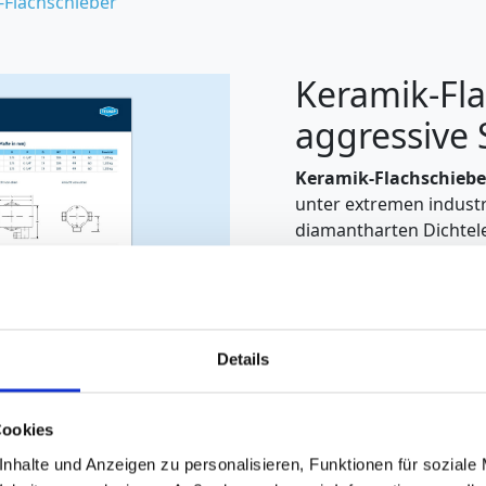
-Flachschieber
Keramik-Fla
aggressive 
Keramik-Flachschiebe
unter extremen indust
diamantharten Dichte
exakten Planschliff adh
langlebige und zuverlä
Diese Organe sind vorzu
extrem aggressive und 
Details
geeignet. Die Abdicht
stopfbuchslos. Reglera
Cookies
Nut, die entsprechend
berechnet ist. Die V-N
nhalte und Anzeigen zu personalisieren, Funktionen für soziale