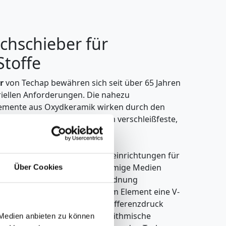
chschieber für
Stoffe
r
von Techap bewähren sich seit über 65 Jahren
riellen Anforderungen. Die nahezu
lemente aus Oxydkeramik wirken durch den
äsiv und bilden so eine extrem verschleißfeste,
ssige Dichtung.
̈glich als Absperr- und Regeleinrichtungen für
abrasive, flüssige und gasförmige Medien
Über Cookies
ung ist durch die Scheibenanordnung
usführungen erhalten in einem Element eine V-
 dem Regelbereich und dem Differenzdruck
uten können lineare oder logarithmische
 Medien anbieten zu können