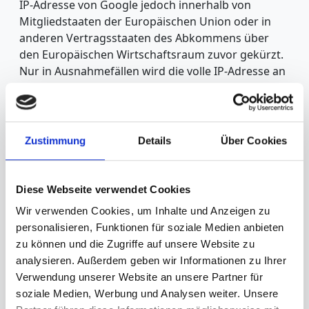
IP-Adresse von Google jedoch innerhalb von
Mitgliedstaaten der Europäischen Union oder in
anderen Vertragsstaaten des Abkommens über
den Europäischen Wirtschaftsraum zuvor gekürzt.
Nur in Ausnahmefällen wird die volle IP-Adresse an
einen Server von Google in den USA übertragen
und dort gekürzt. Im Auftrag des Betreibers dieser
Website wird Google diese Informationen
benutzen, um Ihre Nutzung der Website
Zustimmung
Details
Über Cookies
auszuwerten, um Reports über die
Websiteaktivitäten zusammenzustellen und um
weitere mit der Websitenutzung und der
Diese Webseite verwendet Cookies
Internetnutzung verbundene Dienstleistungen
Wir verwenden Cookies, um Inhalte und Anzeigen zu
gegenüber dem Websitebetreiber zu erbringen.
personalisieren, Funktionen für soziale Medien anbieten
Die im Rahmen von Google Analytics von Ihrem
zu können und die Zugriffe auf unsere Website zu
Browser übermittelte IP-Adresse wird nicht mit
analysieren. Außerdem geben wir Informationen zu Ihrer
anderen Daten von Google zusammengeführt. Sie
Verwendung unserer Website an unsere Partner für
können die Speicherung der Cookies durch eine
soziale Medien, Werbung und Analysen weiter. Unsere
entsprechende Einstellung Ihrer Browser-Software