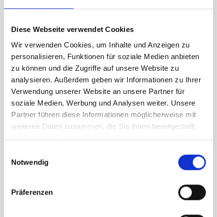
质，有 PVC 和 PVDF 两种材质。测量针经镀金处理，可
用于侵蚀性介质。电导率测量电极还可用于所有快速填
充安全装置。
Diese Webseite verwendet Cookies
Wir verwenden Cookies, um Inhalte und Anzeigen zu
测量范围为 0.03 µS 至 20,000 µS。
personalisieren, Funktionen für soziale Medien anbieten
zu können und die Zugriffe auf unsere Website zu
More info
analysieren. Außerdem geben wir Informationen zu Ihrer
Verwendung unserer Website an unsere Partner für
General contact
soziale Medien, Werbung und Analysen weiter. Unsere
Partner führen diese Informationen möglicherweise mit
Salutation
*
weiteren Daten zusammen, die Sie ihnen bereitgestellt
haben oder die sie im Rahmen Ihrer Nutzung der Dienste
gesammelt haben.
Einwilligungsauswahl
First name
Notwendig
Surname
*
Präferenzen